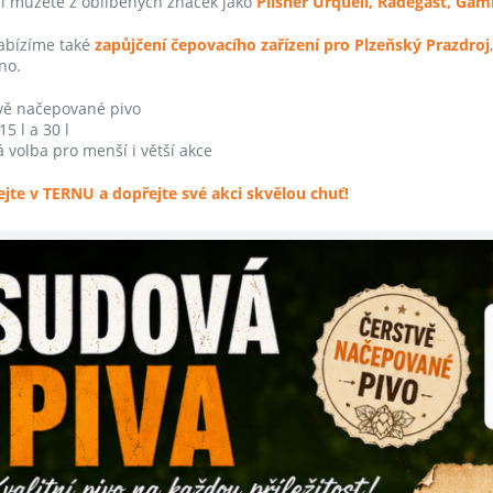
si můžete z oblíbených značek jako
Pilsner Urquell, Radegast, Gam
abízíme také
zapůjčení čepovacího zařízení pro Plzeňský Prazdroj
no.
vě načepované pivo
5 l a 30 l
 volba pro menší i větší akce
jte v TERNU a dopřejte své akci skvělou chuť!