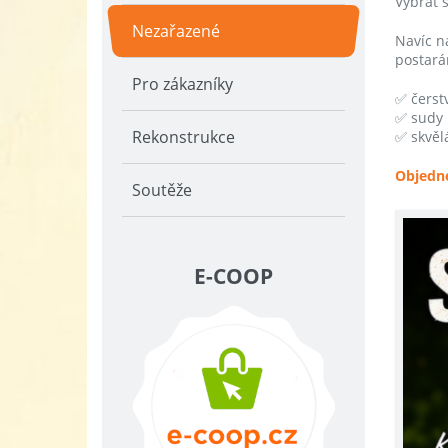
Vybrat 
Nezařazené
Navíc n
postará
Pro zákazníky
✅ čerst
✅ sudy 1
Rekonstrukce
✅ skvělá
Objedne
Soutěže
E-COOP