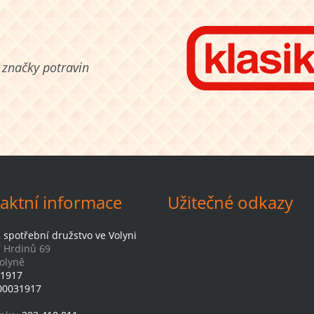
 značky potravin
aktní informace
Užitečné odkazy
, spotřební družstvo ve Volyni
 Hrdinů 69
olyně
1917
00031917