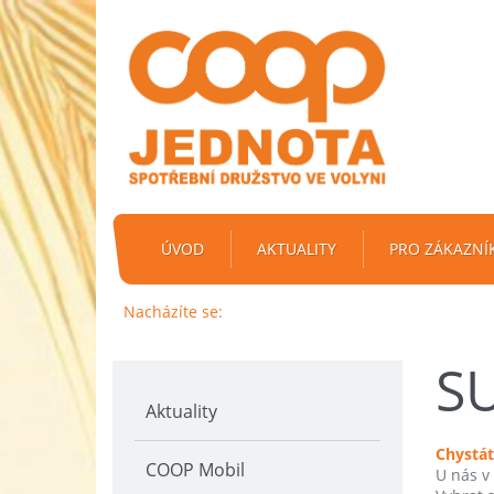
ÚVOD
AKTUALITY
PRO ZÁKAZNÍ
Nacházíte se:
S
Aktuality
Chystát
COOP Mobil
U nás v