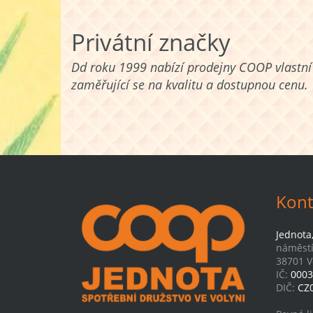
Privátní značky
Dd roku 1999 nabízí prodejny COOP vlastní
zaměřující se na kvalitu a dostupnou cenu.
Kont
Jednota
náměstí
38701 V
IČ:
0003
DIČ:
CZ