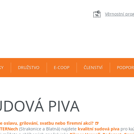
Věrnostní pro
KY
DRUŽSTVO
E-COOP
ČLENSTVÍ
PODPOR
UDOVÁ PIVA
e oslavu, grilování, svatbu nebo firemní akci? 🍺
TERNech
(Strakonice a Blatná) najdete
kvalitní sudová piva
pro kaž