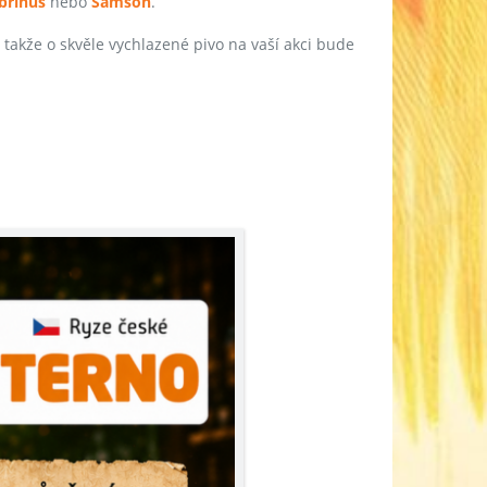
brinus
nebo
Samson
.
, takže o skvěle vychlazené pivo na vaší akci bude