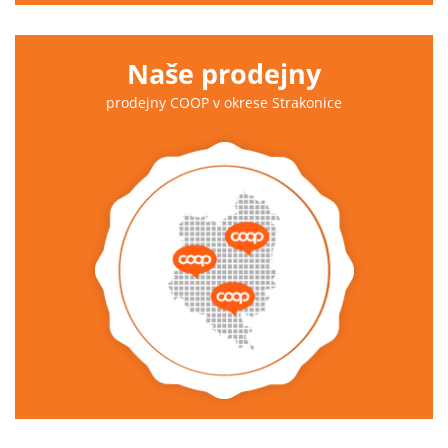
Naše prodejny
prodejny COOP v okrese Strakonice