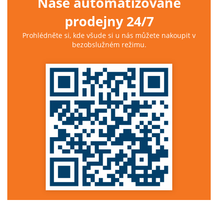
Naše automatizované
prodejny 24/7
Prohlédněte si, kde všude si u nás můžete nakoupit v
bezobslužném režimu.