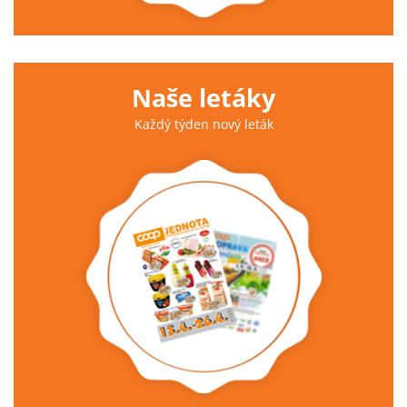
Naše letáky
Každý týden nový leták