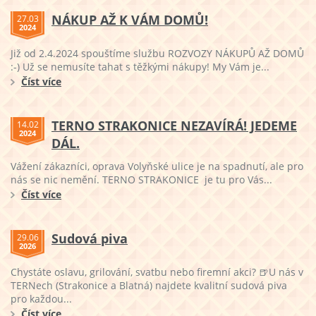
NÁKUP AŽ K VÁM DOMŮ!
27.03
2024
Již od 2.4.2024 spouštíme službu ROZVOZY NÁKUPŮ AŽ DOMŮ
:-) Už se nemusíte tahat s těžkými nákupy! My Vám je...
Číst více
TERNO STRAKONICE NEZAVÍRÁ! JEDEME
14.02
2024
DÁL.
Vážení zákazníci, oprava Volyňské ulice je na spadnutí, ale pro
nás se nic nemění. TERNO STRAKONICE je tu pro Vás...
Číst více
Sudová piva
29.06
2026
Chystáte oslavu, grilování, svatbu nebo firemní akci? 🍺U nás v
TERNech (Strakonice a Blatná) najdete kvalitní sudová piva
pro každou...
Číst více