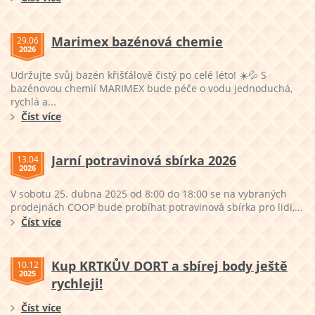
Marimex bazénová chemie
29.06
2026
Udržujte svůj bazén křišťálově čistý po celé léto! ☀️💦 S
bazénovou chemií MARIMEX bude péče o vodu jednoduchá,
rychlá a...
Číst více
Jarní potravinová sbírka 2026
13.04
2026
V sobotu 25. dubna 2025 od 8:00 do 18:00 se na vybraných
prodejnách COOP bude probíhat potravinová sbírka pro lidi,...
Číst více
Kup KRTKŮV DORT a sbírej body ještě
10.12
2025
rychleji!
Číst více