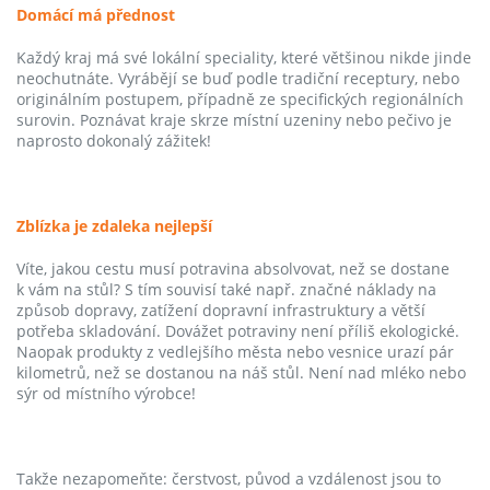
Domácí má přednost
Každý kraj má své lokální speciality, které většinou nikde jinde
neochutnáte. Vyrábějí se buď podle tradiční receptury, nebo
originálním postupem, případně ze specifických regionálních
surovin. Poznávat kraje skrze místní uzeniny nebo pečivo je
naprosto dokonalý zážitek!
Zblízka je zdaleka nejlepší
Víte, jakou cestu musí potravina absolvovat, než se dostane
k vám na stůl? S tím souvisí také např. značné náklady na
způsob dopravy, zatížení dopravní infrastruktury a větší
potřeba skladování. Dovážet potraviny není příliš ekologické.
Naopak produkty z vedlejšího města nebo vesnice urazí pár
kilometrů, než se dostanou na náš stůl. Není nad mléko nebo
sýr od místního výrobce!
Takže nezapomeňte: čerstvost, původ a vzdálenost jsou to