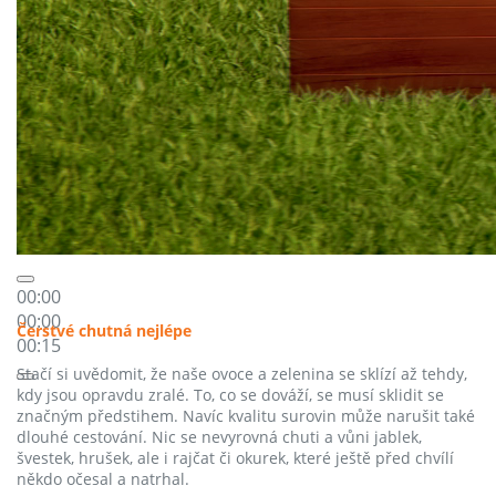
00:00
00:00
Čerstvé chutná nejlépe
00:15
Stačí si uvědomit, že naše ovoce a zelenina se sklízí až tehdy,
kdy jsou opravdu zralé. To, co se dováží, se musí sklidit se
značným předstihem. Navíc kvalitu surovin může narušit také
dlouhé cestování. Nic se nevyrovná chuti a vůni jablek,
švestek, hrušek, ale i rajčat či okurek, které ještě před chvílí
někdo očesal a natrhal.