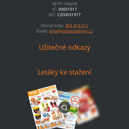
38701 Volyně
IČ:
00031917
DIČ:
CZ00031917
Pevná linka:
383 410 011
Email:
info@jednotavolyne.cz
Užitečné odkazy
Letáky ke stažení